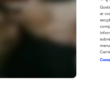
Gosta
ar co
secçã
compl
infor
sobre
manut
Carrie
Consu