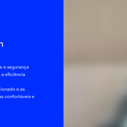
m
de e segurança
a eficiência
cionado e as
s confortáveis e