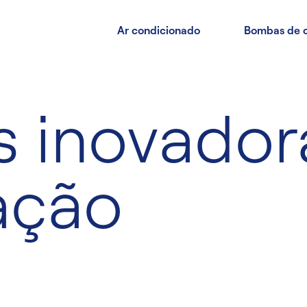
Ar condicionado
Bombas de c
s inovador
ação