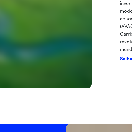
inven
moder
aquec
(AVAC
Carri
revol
mund
Saiba