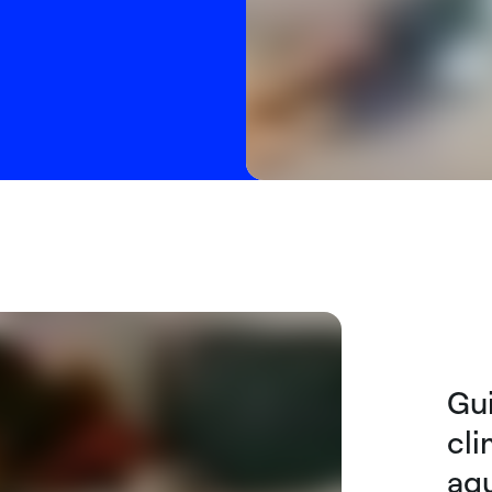
Gui
cli
aq