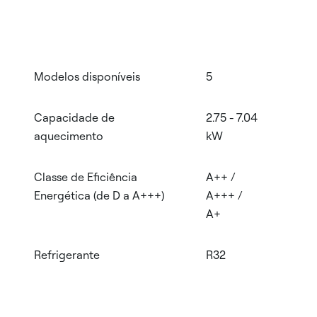
Modelos disponíveis
5
Capacidade de
2.75 - 7.04
aquecimento
kW
Classe de Eficiência
A++ /
Energética (de D a A+++)
A+++ /
A+
Refrigerante
R32